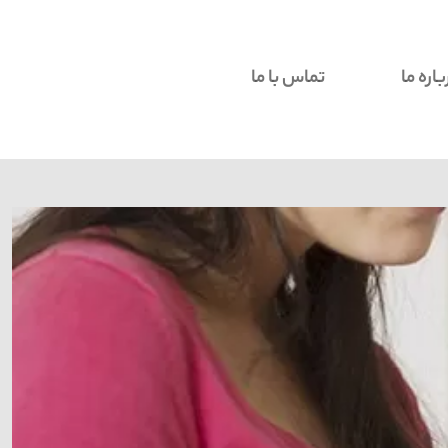
باره ما
تماس با ما