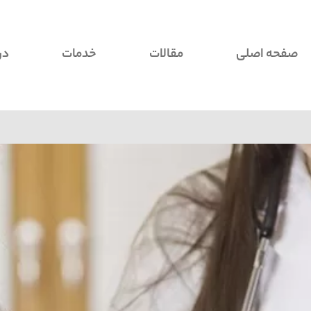
صفحه اصلی
مقالات
خدمات
در