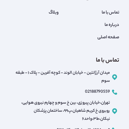
تماس با ما
وبلاگ
درباره ما
صفحه اصلی
تماس با ما
میدان آرژانتین - خیابان الوند - کوچه آفرین - پلاک ۱ - طبقه
سوم
02188790559
تهران،خیابان پیروزی، بین خ سوم و چهارم نیروی هوایی،
روبروی خ کریم شاهیان،پ۹۹، ساختمان پزشکان
نیکان،ط۳،واحد۶