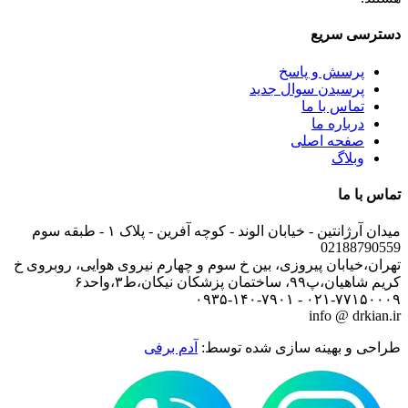
دسترسی سریع
پرسش و پاسخ
پرسیدن سوال جدید
تماس با ما
درباره ما
صفحه اصلی
وبلاگ
تماس با ما
میدان آرژانتین - خیابان الوند - کوچه آفرین - پلاک ۱ - طبقه سوم
02188790559
تهران،خیابان پیروزی، بین خ سوم و چهارم نیروی هوایی، روبروی خ
کریم شاهیان،پ۹۹، ساختمان پزشکان نیکان،ط۳،واحد۶
۰۲۱-۷۷۱۵۰۰۰۹ - ۰۹۳۵-۱۴۰-۷۹۰۱
info @ drkian.ir
طراحی و بهینه سازی شده توسط:
آدم برفی