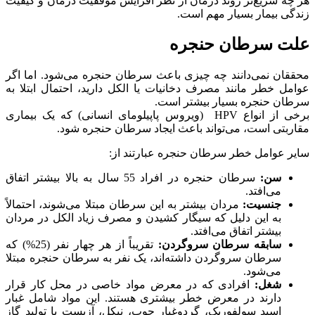
هر چه سریع‌تر روند درمان از نظر افزایش موفقیت درمان و کیفیت
زندگی بیمار بسیار مهم است.
علت سرطان حنجره
محققان نمی‌دانند چه چیزی باعث سرطان حنجره می‌شود. اما اگر
عوامل خطر مانند مصرف دخانیات یا الکل دارید، احتمال ابتلا به
سرطان حنجره بسیار بیشتر است.
برخی از انواع HPV (ویروس پاپیلومای انسانی) که یک بیماری
مقاربتی است، می‌تواند باعث ایجاد سرطان حنجره شود.
سایر عوامل خطر سرطان حنجره عبارتند از:
سن:
سرطان حنجره در افراد 55 سال به بالا بیشتر اتفاق
می‌افتد.
جنسیت:
مردان بیشتر به این سرطان مبتلا می‌شوند، احتمالاً
به این دلیل که سیگار کشیدن و مصرف زیاد الکل در مردان
بیشتر اتفاق می‌افتد.
سابقه سرطان سروگردن:
تقریباً از هر چهار نفر (25%) که
سرطان سروگردن داشته‌اند، یک نفر به سرطان حنجره مبتلا
می‌شود.
شغل:
افرادی که در معرض مواد خاصی در محل کار قرار
دارند در معرض خطر بیشتری هستند. این مواد شامل غبار
اسید سولفوریک، گردوغبار چوب، نیکل، آزبست یا تولید گاز