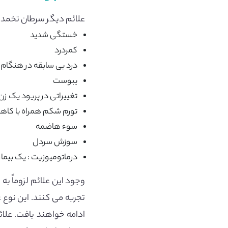
علائم دیگر سرطان تخمدان
خستگی شدید
کمردرد
درد بی سابقه در هنگام
یبوست
تغییراتی در پریود یک زن
تورم شکم همراه با کا
سوء هاضمه
سوزش سردل
درماتومیوزیت : یک بیما
وجود این علائم لزوماً ب
تجربه می کنند. این نوع 
ادامه خواهند یافت. علائ