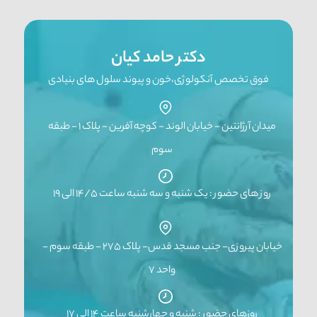
دکتر حامد کیان
فوق تخصص آنکولوژی،خون و پیوند سلول های بنیادی
میدان آرژانتین - خیابان الوند - کوچه آفرین - پلاک ۱ - طبقه
سوم
روز های حضور : یک شنبه و سه شنبه ساعت ۱۴/۵ الی ۱۹
خیابان پیروزی- جنب مسجد قدس- پلاک ۲۷۵ - طبقه سوم -
واحد ۷
روزهای حضور : شنبه و چهارشنبه ساعت ۱۴ الی ۱۷