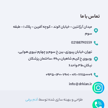
تماس با ما
میدان آرژانتین - خیابان الوند - کوچه آفرین - پلاک ۱ - طبقه
سوم
02188790559
تهران،خیابان پیروزی، بین خ سوم و چهارم نیروی هوایی،
روبروی خ کریم شاهیان،پ۹۹، ساختمان پزشکان
نیکان،ط۳،واحد۶
۰۲۱-۷۷۱۵۰۰۰۹ - ۰۹۳۵-۱۴۰-۷۹۰۱
info @ drkian.ir
طراحی و بهینه سازی شده توسط:
آدم برفی