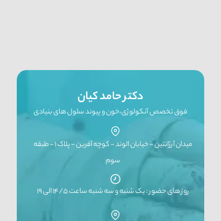
دکتر حامد کیان
فوق تخصص آنکولوژی،خون و پیوند سلول های بنیادی
میدان آرژانتین - خیابان الوند - کوچه آفرین - پلاک ۱ - طبقه
سوم
روز های حضور : یک شنبه و سه شنبه ساعت ۱۴/۵ الی ۱۹