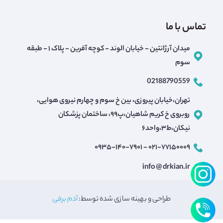
تماس با ما
میدان آرژانتین - خیابان الوند - کوچه آفرین - پلاک ۱ - طبقه
سوم
02188790559
تهران،خیابان پیروزی، بین خ سوم و چهارم نیروی هوایی،
روبروی خ کریم شاهیان،پ۹۹، ساختمان پزشکان
نیکان،ط۳،واحد۶
۰۲۱-۷۷۱۵۰۰۰۹ - ۰۹۳۵-۱۴۰-۷۹۰۱
info @ drkian.ir
طراحی و بهینه سازی شده توسط:
آدم برفی