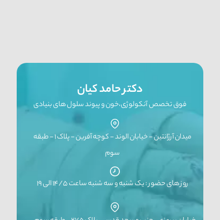
دکتر حامد کیان
فوق تخصص آنکولوژی،خون و پیوند سلول های بنیادی
میدان آرژانتین - خیابان الوند - کوچه آفرین - پلاک ۱ - طبقه
سوم
روز های حضور : یک شنبه و سه شنبه ساعت ۱۴/۵ الی ۱۹