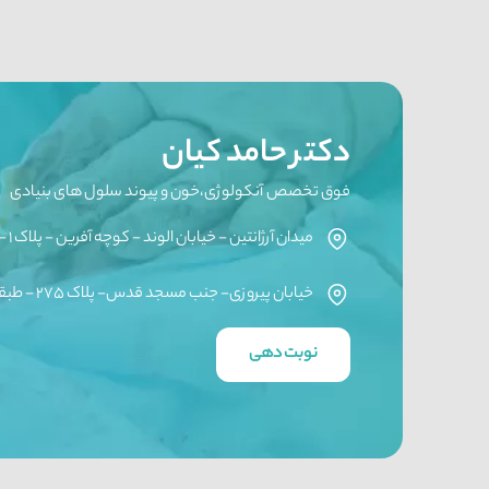
دکتر حامد کیان
فوق تخصص آنکولوژی،خون و پیوند سلول های بنیادی
میدان آرژانتین - خیابان الوند - کوچه آفرین - پلاک ۱ - طبقه سوم
خیابان پیروزی- جنب مسجد قدس- پلاک ۲۷۵ - طبقه سوم - واحد ۷
نوبت دهی