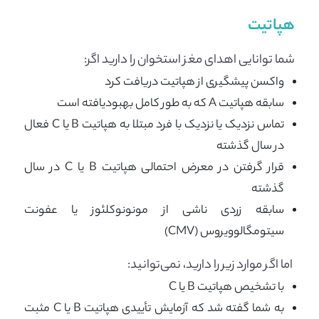
هپاتیت
شما توانایی اهدای مغز استخوان را دارید اگر:
واکسن پیشگیری از هپاتیت دریافت کرد
سابقه هپاتیت A که به طور کامل بهبودیافته است
تماس نزدیک یا نزدیک با فرد مبتلا به هپاتیت B یا C فعال
در سال گذشته
قرار گرفتن در معرض احتمالی هپاتیت B یا C در سال
گذشته
سابقه زردی ناشی از مونونوکلئوز یا عفونت
سیتومگالوویروس (CMV)
اما اگر موارد زیر را دارید، نمی‌توانید:
با تشخیص هپاتیت B یا C
به شما گفته شد که آزمایش تأییدی هپاتیت B یا C مثبت