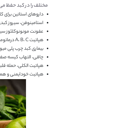
مختلف را در کبد حفظ می‌
داروهای استاتین برای کل
استامینوفن، سیروز کبد
عفونت مونونوکلئوز سیتومگالوویروس
هپاتیت A، B، C درماتومیوزیت پانکراتیت
بیماری کبد چرب پلی میو
چاقی، التهاب کیسه صفر
هپاتیت الکلی، حمله قلب
هپاتیت خودایمنی و همو